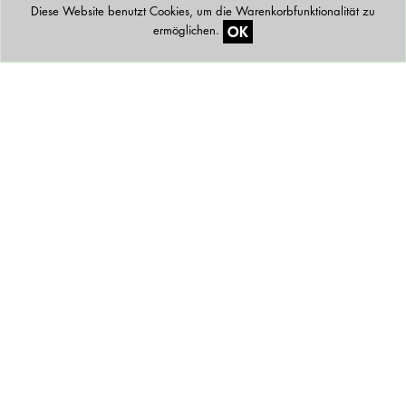
Diese Website benutzt Cookies, um die Warenkorbfunktionalität zu
OK
ermöglichen.
Newsletter
FAQ
Lieferbedingungen
Zahlungsarten