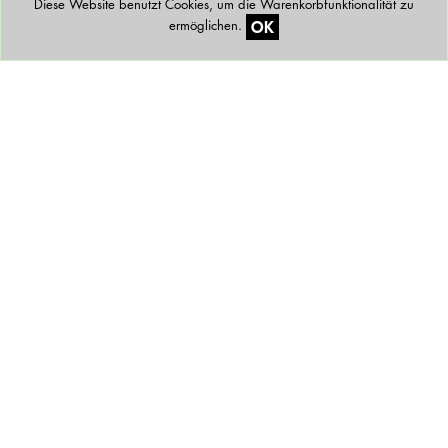
Diese Website benutzt Cookies, um die Warenkorbfunktionalität zu
OK
ermöglichen.
Newsletter
FAQ
Lieferbedingungen
Zahlungsarten